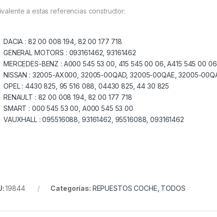
ivalente a estas referencias constructor:
DACIA :
82 00 008 194, 82 00 177 718
GENERAL MOTORS :
093161462, 93161462
MERCEDES-BENZ :
A000 545 53 00, 415 545 00 06, A415 545 00 06
NISSAN :
32005-AX000, 32005-00QAD, 32005-00QAE, 32005-00Q
OPEL :
4430 825, 95 516 088, 04430 825, 44 30 825
RENAULT :
82 00 008 194, 82 00 177 718
SMART :
000 545 53 00, A000 545 53 00
VAUXHALL :
095516088, 93161462, 95516088, 093161462
U:
19844
Categorías:
REPUESTOS COCHE
,
TODOS