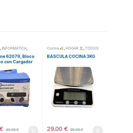
,
INFORMÁTICA
,
Cocina
,
HOGAR
,
TODOS
ine 62079, Bloco
BASCULA COCINA 3KG
bo con Cargador
rico Rápido
€
29.00
€
40.00
€
35.00
€