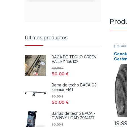
Prod
Últimos productos
HOGA
DISTRI
TODOS
Cecot
BACA DE TECHO GREEN
Cerám
VALLEY 156102
6000
90.00
€
50.00
€
Barra de techo BACA G3
kremer FIAT
90.00
€
50.00
€
Barras de techo BACA -
TWINNY LOAD 7914137
19.9
90.00
€