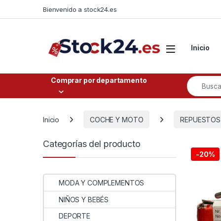
Saltar a la navegación
Saltar al contenido
Bienvenido a stock24.es
Open
Inicio
Buscar po
Comprar por departamento
Inicio
COCHE Y MOTO
REPUESTOS
Categorías del producto
-
20%
MODA Y COMPLEMENTOS
NIÑOS Y BEBÉS
DEPORTE