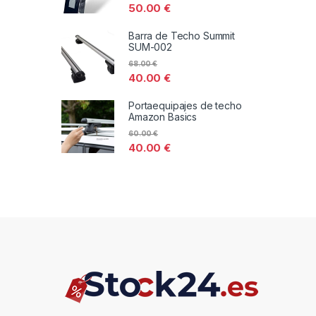
50.00
€
Barra de Techo Summit
SUM-002
68.00
€
40.00
€
Portaequipajes de techo
Amazon Basics
60.00
€
40.00
€