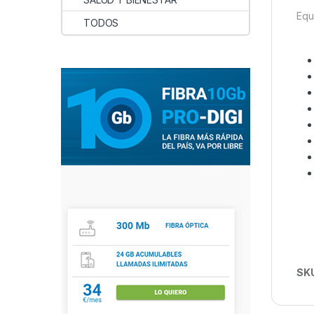
Equ
TODOS
SK