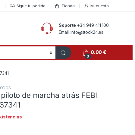
s
Sigue tu pedido
Tienda
Mi cuenta
Soporte
+34 949 411 100
Email: info@stock24.es
0.00
€
0
37341
ODOS
, piloto de marcha atrás FEBI
 37341
existencias