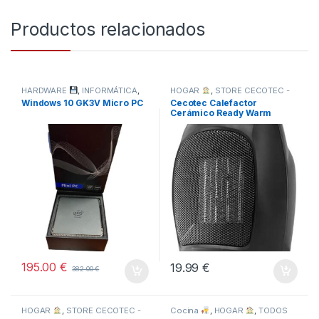
Productos relacionados
HARDWARE
,
INFORMÁTICA
,
HOGAR
,
STORE CECOTEC -
TODOS
DISTRIBUIDOR OFICIAL
,
Windows 10 GK3V Micro PC
Cecotec Calefactor
TODOS
Cerámico Ready Warm
6000
195.00
€
19.99
€
382.00
€
HOGAR
,
STORE CECOTEC -
Cocina
,
HOGAR
,
TODOS
DISTRIBUIDOR OFICIAL
,