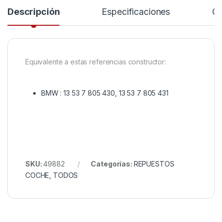
Descripción
Especificaciones
Co
Equivalente a estas referencias constructor:
BMW :
13 53 7 805 430, 13 53 7 805 431
SKU:
49882
Categorías:
REPUESTOS
COCHE
,
TODOS