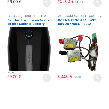
105.00
€
69.00
€
149.99
€
ACCESORIOS COCHE
,
COCHE Y
HOGAR
,
STORE CECOTEC -
MOTO
,
TODOS
DISTRIBUIDOR OFICIAL
,
Cecotec Freidora sin Aceite
BOBINA XENON BALLAST
TODOS
de Aire Caliente Cecofry
5DV 00776047 HELLA
Compact Rapid
89.00
€
60.00
€
59.00
€
170.00
€