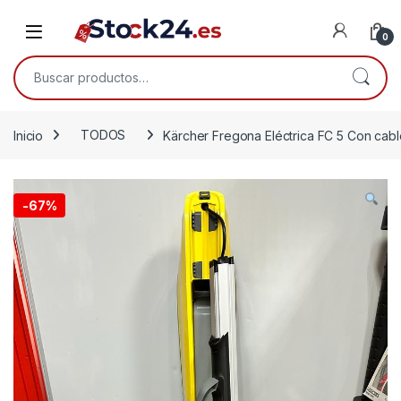
Saltar a la navegación
Saltar al contenido
Open
0
Buscar por:
Inicio
TODOS
Kärcher Fregona Eléctrica FC 5 Con cabl
-
67%