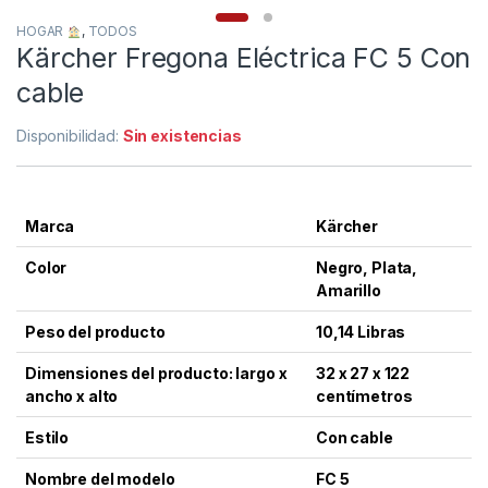
HOGAR
,
TODOS
Kärcher Fregona Eléctrica FC 5 Con
cable
Disponibilidad:
Sin existencias
Marca
Kärcher
Color
Negro, Plata,
Amarillo
Peso del producto
10,14 Libras
Dimensiones del producto: largo x
32 x 27 x 122
ancho x alto
centímetros
Estilo
Con cable
Nombre del modelo
FC 5