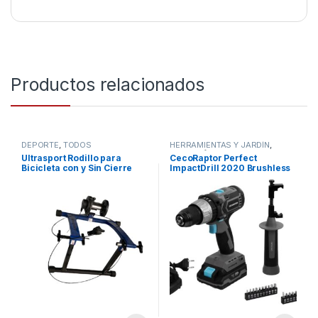
Productos relacionados
DEPORTE
,
TODOS
HERRAMIENTAS Y JARDÍN
,
HOGAR
,
STORE CECOTEC -
Ultrasport Rodillo para
CecoRaptor Perfect
DISTRIBUIDOR OFICIAL
,
Bicicleta con y Sin Cierre
ImpactDrill 2020 Brushless
TODOS
Rápido, Carga Máxima 100
Ultra
kg