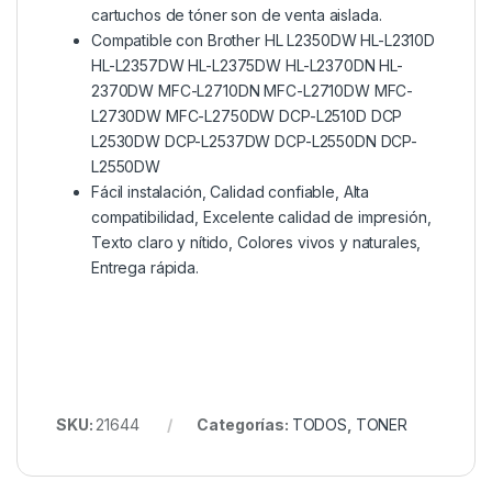
cartuchos de tóner son de venta aislada.
Compatible con Brother HL L2350DW HL-L2310D
HL-L2357DW HL-L2375DW HL-L2370DN HL-
2370DW MFC-L2710DN MFC-L2710DW MFC-
L2730DW MFC-L2750DW DCP-L2510D DCP
L2530DW DCP-L2537DW DCP-L2550DN DCP-
L2550DW
Fácil instalación, Calidad confiable, Alta
compatibilidad, Excelente calidad de impresión,
Texto claro y nítido, Colores vivos y naturales,
Entrega rápida.
SKU:
21644
Categorías:
TODOS
,
TONER