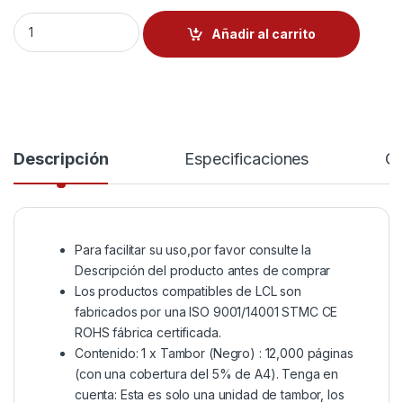
LCL Compatible Tambor DR2400 DR-2400 12000Páginas (
Añadir al carrito
Descripción
Especificaciones
Co
Para facilitar su uso,por favor consulte la
Descripción del producto antes de comprar
Los productos compatibles de LCL son
fabricados por una ISO 9001/14001 STMC CE
ROHS fábrica certificada.
Contenido: 1 x Tambor (Negro) : 12,000 páginas
(con una cobertura del 5% de A4). Tenga en
cuenta: Esta es solo una unidad de tambor, los