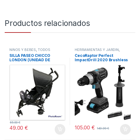
Productos relacionados
NIÑOS Y BEBÉS
,
TODOS
HERRAMIENTAS Y JARDÍN
,
HOGAR
,
STORE CECOTEC -
SILLA PASEO CHICCO
CecoRaptor Perfect
DISTRIBUIDOR OFICIAL
,
LONDON (UNIDAD DE
ImpactDrill 2020 Brushless
TODOS
EXPOSICION – SIN
Ultra
EMBALAJE ORIGINAL)
65.00
€
105.00
€
49.00
€
149.99
€