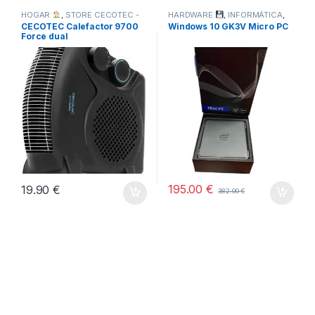
HOGAR
,
STORE CECOTEC -
HARDWARE
,
INFORMÁTICA
,
TODOS
DISTRIBUIDOR OFICIAL
,
CECOTEC Calefactor 9700
Windows 10 GK3V Micro PC
TODOS
Force dual
195.00
€
19.90
€
382.00
€