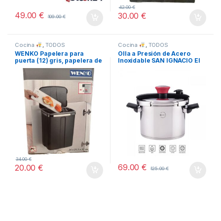
42.00
€
49.00
€
30.00
€
109.00
€
Cocina
,
TODOS
Cocina
,
TODOS
WENKO Papelera para
Olla a Presión de Acero
puerta (12) gris, papelera de
Inoxidable SAN IGNACIO El
armario, papelera de
Bohío de 6L
cocina, capacidad: 12 l,
polipropileno, 26 x 34 x 17
cm, gris
34.00
€
69.00
€
20.00
€
125.00
€