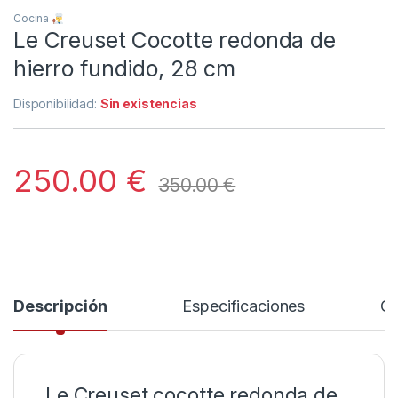
Cocina
Le Creuset Cocotte redonda de
hierro fundido, 28 cm
Disponibilidad:
Sin existencias
250.00
€
350.00
€
Descripción
Especificaciones
Co
Le Creuset cocotte redonda de