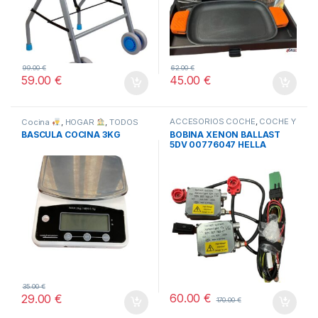
99.00
€
62.00
€
59.00
€
45.00
€
ACCESORIOS COCHE
,
COCHE Y
Cocina
,
HOGAR
,
TODOS
MOTO
,
TODOS
BASCULA COCINA 3KG
BOBINA XENON BALLAST
5DV 00776047 HELLA
35.00
€
60.00
€
29.00
€
170.00
€