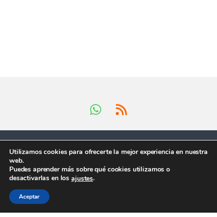
Utilizamos cookies para ofrecerte la mejor experiencia en nuestra
web.
Puedes aprender más sobre qué cookies utilizamos o
Tienes preguntas ?
desactivarlas en los
.
ajustes
¡Llámanos en horario
comercial!
Aceptar
+34 624 419 902