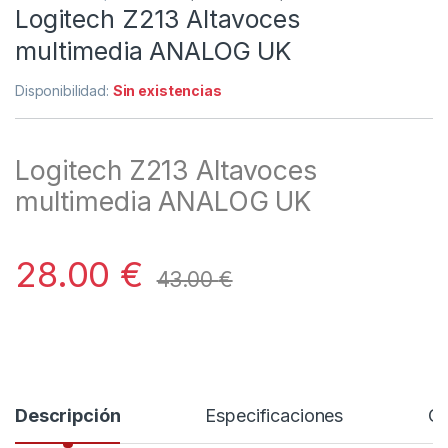
Logitech Z213 Altavoces
multimedia ANALOG UK
Disponibilidad:
Sin existencias
Logitech Z213 Altavoces
multimedia ANALOG UK
28.00
€
43.00
€
Descripción
Especificaciones
Co