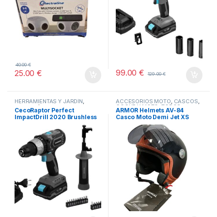
40.00
€
99.00
€
25.00
€
129.00
€
HERRAMIENTAS Y JARDÍN
,
ACCESORIOS MOTO
,
CASCOS
,
COCHE Y MOTO
,
TODOS
HOGAR
,
STORE CECOTEC -
CecoRaptor Perfect
ARMOR Helmets AV-84
DISTRIBUIDOR OFICIAL
,
ImpactDrill 2020 Brushless
Casco Moto Demi Jet XS
TODOS
Ultra