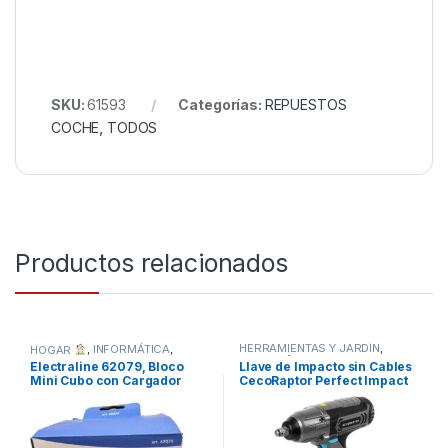
SKU:
61593
Categorías:
REPUESTOS
COCHE
,
TODOS
Productos relacionados
HERRAMIENTAS Y JARDÍN
,
HOGAR
,
INFORMÁTICA
,
TODOS
HOGAR
,
STORE CECOTEC -
Electraline 62079, Bloco
Llave de Impacto sin Cables
DISTRIBUIDOR OFICIAL
,
Mini Cubo con Cargador
CecoRaptor Perfect Impact
TODOS
Inalámbrico Rápido
2020 Ultra CECOTEC