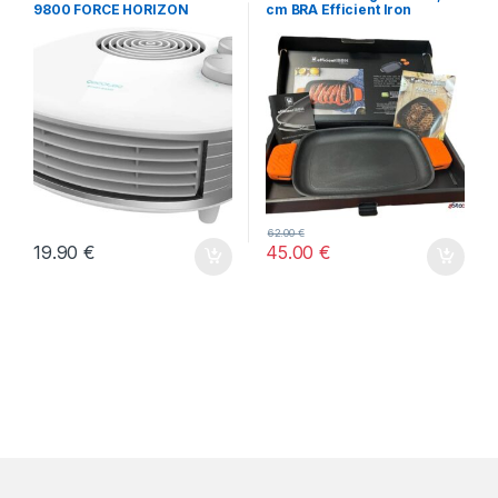
TODOS
9800 FORCE HORIZON
cm BRA Efficient Iron
BLANCO
62.00
€
19.90
€
45.00
€