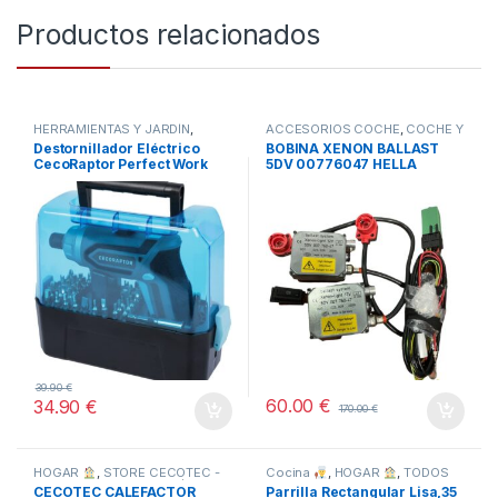
Productos relacionados
HERRAMIENTAS Y JARDÍN
,
ACCESORIOS COCHE
,
COCHE Y
TODOS
MOTO
,
TODOS
Destornillador Eléctrico
BOBINA XENON BALLAST
CecoRaptor Perfect Work
5DV 00776047 HELLA
360 Advance.
39.90
€
60.00
€
34.90
€
170.00
€
HOGAR
,
STORE CECOTEC -
Cocina
,
HOGAR
,
TODOS
DISTRIBUIDOR OFICIAL
,
CECOTEC CALEFACTOR
Parrilla Rectangular Lisa,35