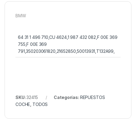
BMW
‎64 31 1 496 710,CU 4624,1 987 432 082,F 00E 369
755,F 00E 369
791,350203061820,21652850,50013931,T132A99,
SKU:
32415
Categorías:
REPUESTOS
COCHE
,
TODOS