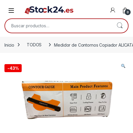
Saltar a la navegación
Saltar al contenido
Open
0
Buscar por:
Inicio
TODOS
Medidor de Contornos Copiador ALICA
-
43%