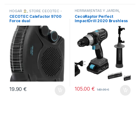
HERRAMIENTAS Y JARDÍN
,
HOGAR
,
STORE CECOTEC -
HOGAR
,
STORE CECOTEC -
DISTRIBUIDOR OFICIAL
,
CECOTEC Calefactor 9700
CecoRaptor Perfect
TODOS
DISTRIBUIDOR OFICIAL
,
Force dual
ImpactDrill 2020 Brushless
TODOS
Ultra
105.00
€
19.90
€
149.99
€