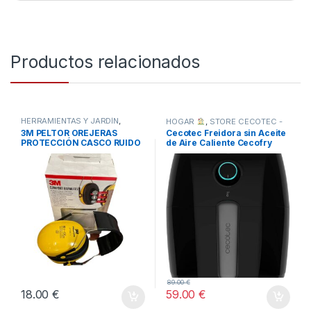
Productos relacionados
HERRAMIENTAS Y JARDÍN
,
HOGAR
,
STORE CECOTEC -
TODOS
DISTRIBUIDOR OFICIAL
,
3M PELTOR OREJERAS
Cecotec Freidora sin Aceite
TODOS
PROTECCIÓN CASCO RUIDO
de Aire Caliente Cecofry
-AMARILLO
Compact Rapid
89.00
€
18.00
€
59.00
€