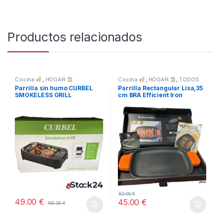
Productos relacionados
Cocina
,
HOGAR
Cocina
,
HOGAR
,
TODOS
Parrilla sin humo CURBEL
Parrilla Rectangular Lisa,35
SMOKELESS GRILL
cm BRA Efficient Iron
62.00
€
49.00
€
45.00
€
109.00
€