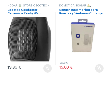
HOGAR
,
STORE CECOTEC -
DOMÓTICA
,
HOGAR
,
INFORMÁTICA
DISTRIBUIDOR OFICIAL
,
Cecotec Calefactor
Sensor Inalámbrico para
TODOS
Cerámico Ready Warm
Puertas y Ventanas Chuango
6000
DWC-102
20.00
€
19.99
€
15.00
€