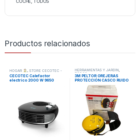
COCHE
,
TODOS
Productos relacionados
HERRAMIENTAS Y JARDÍN
,
HOGAR
,
STORE CECOTEC -
TODOS
DISTRIBUIDOR OFICIAL
,
CECOTEC Calefactor
3M PELTOR OREJERAS
TODOS
electrico 2000 W 9650
PROTECCIÓN CASCO RUIDO
force horizon -NUEVO
-AMARILLO