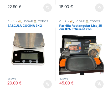
22.90
€
18.00
€
Cocina
,
HOGAR
,
TODOS
Cocina
,
HOGAR
,
TODOS
BASCULA COCINA 3KG
Parrilla Rectangular Lisa,35
cm BRA Efficient Iron
35.00
€
62.00
€
29.00
€
45.00
€