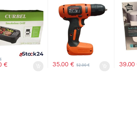
QW 7.2V
desecha
recamb
€
35.00
€
39.00
00
€
52.00
€