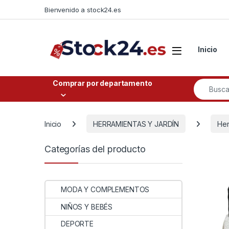
Saltar a la navegación
Saltar al contenido
Bienvenido a stock24.es
Open
Inicio
Buscar po
Comprar por departamento
Inicio
HERRAMIENTAS Y JARDÍN
Her
Categorías del producto
MODA Y COMPLEMENTOS
NIÑOS Y BEBÉS
DEPORTE