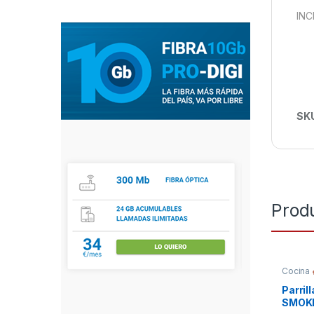
INC
SK
Prod
Cocina
Parril
SMOKE