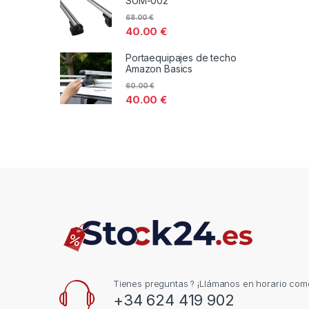
SUM-002
68.00
€
40.00
€
Portaequipajes de techo
Amazon Basics
60.00
€
40.00
€
Tienes preguntas ? ¡Llámanos en horario come
+34 624 419 902