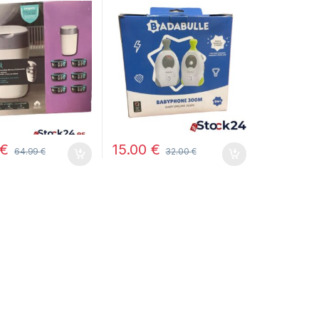
r pañales con 6
ios
€
15.00
€
64.99
€
32.00
€