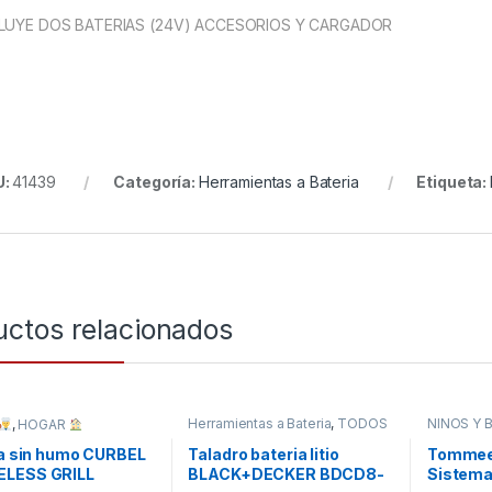
LUYE DOS BATERIAS (24V) ACCESORIOS Y CARGADOR
U:
41439
Categoría:
Herramientas a Bateria
Etiqueta:
uctos relacionados
Herramientas a Bateria
,
TODOS
NIÑOS Y 
,
HOGAR
la sin humo CURBEL
Taladro bateria litio
Tommee 
LESS GRILL
BLACK+DECKER BDCD8-
Sistema