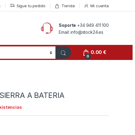
s
Sigue tu pedido
Tienda
Mi cuenta
Soporte
+34 949 411 100
Email: info@stock24.es
0.00
€
0
SIERRA A BATERIA
existencias