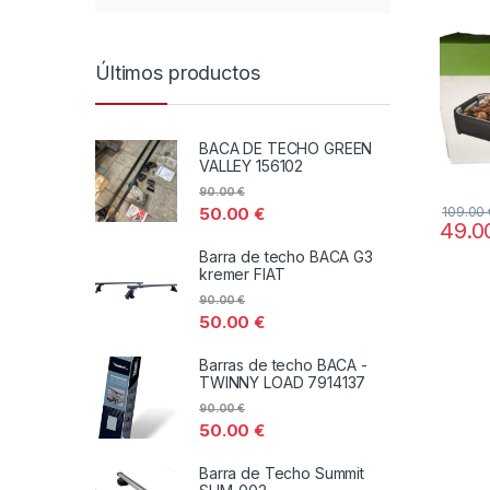
Últimos productos
BACA DE TECHO GREEN
VALLEY 156102
90.00
€
50.00
€
109.00
49.
Barra de techo BACA G3
kremer FIAT
90.00
€
50.00
€
Barras de techo BACA -
TWINNY LOAD 7914137
90.00
€
50.00
€
Barra de Techo Summit