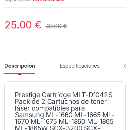
25.00
€
49.00
€
Descripción
Especificaciones
Co
Prestige Cartridge MLT-D1042S
Pack de 2 Cartuchos de tóner
láser compatibles para
Samsung ML-1660 ML-1665 ML-
1670 ML-1675 ML-1860 ML-1865
ML-1865W SCX-3200 SCX-