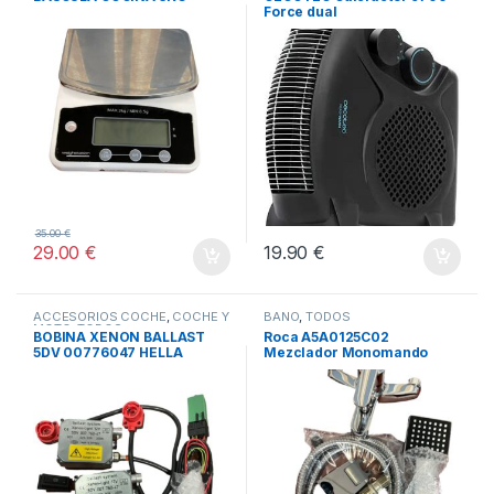
TODOS
Force dual
35.00
€
29.00
€
19.90
€
ACCESORIOS COCHE
,
COCHE Y
BAÑO
,
TODOS
MOTO
,
TODOS
BOBINA XENON BALLAST
Roca A5A0125C02
5DV 00776047 HELLA
Mezclador Monomando
Baño-Ducha, Coleccion
Victoria, Cromado