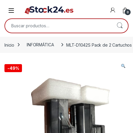
Saltar a la navegación
Saltar al contenido
Open
0
Buscar por:
Inicio
INFORMÁTICA
MLT-D1042S Pack de 2 Cartuchos 
-
49%