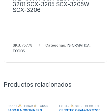
3201 SCX-3205 SCX-3205W
SCX-3206
SKU:
75778
Categorías:
INFORMÁTICA
,
TODOS
Productos relacionados
Cocina
,
HOGAR
,
TODOS
HOGAR
,
STORE CECOTEC -
DISTRIBUIDOR OFICIAL
,
BASCULA COCINA 3KG
CECOTEC Calefactor 9700