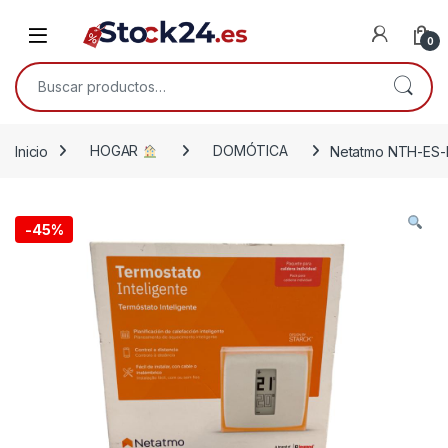
Saltar a la navegación
Saltar al contenido
Open
0
Buscar por:
Inicio
HOGAR
DOMÓTICA
Netatmo NTH-ES-EC
-
45%