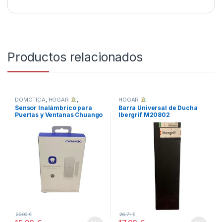
Productos relacionados
DOMÓTICA
,
HOGAR
,
HOGAR
INFORMÁTICA
Sensor Inalámbrico para
Barra Universal de Ducha
Puertas y Ventanas Chuango
Ibergrif M20802
DWC-102
20.00
€
26.71
€