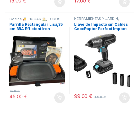
15.00
€
17.00
€
HERRAMIENTAS Y JARDÍN
,
Cocina
,
HOGAR
,
TODOS
HOGAR
,
STORE CECOTEC -
Parrilla Rectangular Lisa,35
Llave de Impacto sin Cables
DISTRIBUIDOR OFICIAL
,
cm BRA Efficient Iron
CecoRaptor Perfect Impact
TODOS
2020 Ultra CECOTEC
62.00
€
99.00
€
45.00
€
129.00
€