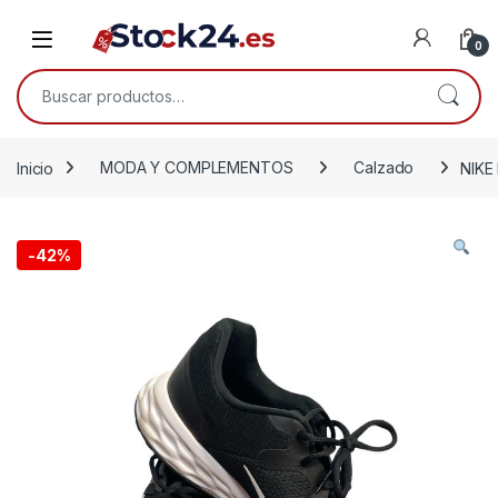
Saltar a la navegación
Saltar al contenido
Open
0
Buscar por:
Inicio
MODA Y COMPLEMENTOS
Calzado
NIKE 
-
42%