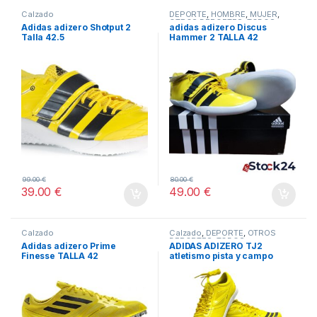
Calzado
DEPORTE
,
HOMBRE
,
MUJER
,
OTROS DEPORTES
,
TODOS
Adidas adizero Shotput 2
adidas adizero Discus
Talla 42.5
Hammer 2 TALLA 42
99.00
€
80.00
€
39.00
€
49.00
€
Calzado
Calzado
,
DEPORTE
,
OTROS
DEPORTES
,
TODOS
Adidas adizero Prime
ADIDAS ADIZERO TJ2
Finesse TALLA 42
atletismo pista y campo
Talla 42