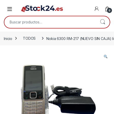
Saltar a la navegación
Saltar al contenido
Open
0
Buscar por:
Inicio
TODOS
Nokia 6300 RM-217 (NUEVO SIN CAJA) l