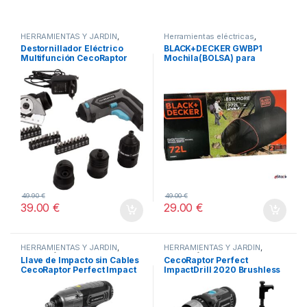
HERRAMIENTAS Y JARDÍN
,
Herramientas eléctricas
,
STORE CECOTEC -
HERRAMIENTAS Y JARDÍN
,
Destornillador Eléctrico
BLACK+DECKER GWBP1
TODOS
DISTRIBUIDOR OFICIAL
,
Multifunción CecoRaptor
Mochila(BOLSA) para
TODOS
Perfect MultiWork 360 Ultra
soplador de hojas 72 Litros
49.90
€
49.00
€
39.00
€
29.00
€
HERRAMIENTAS Y JARDÍN
,
HERRAMIENTAS Y JARDÍN
,
HOGAR
,
STORE CECOTEC -
HOGAR
,
STORE CECOTEC -
Llave de Impacto sin Cables
CecoRaptor Perfect
DISTRIBUIDOR OFICIAL
,
DISTRIBUIDOR OFICIAL
,
CecoRaptor Perfect Impact
ImpactDrill 2020 Brushless
TODOS
TODOS
2020 Ultra CECOTEC
Ultra