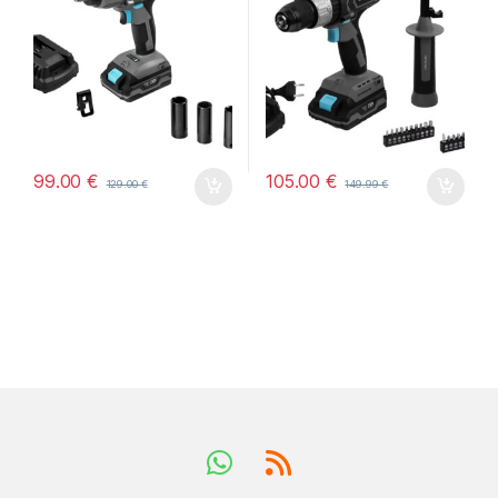
99.00
€
105.00
€
129.00
€
149.99
€