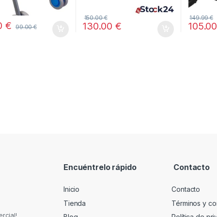
150.00
€
149.99
€
0
€
130.00
€
105.0
99.00
€
Encuéntrelo rápido
Contacto
Inicio
Contacto
Tienda
Términos y co
rcial!
Blog
Política de pr