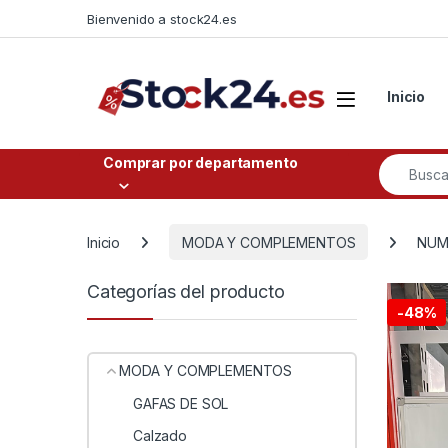
Saltar a la navegación
Saltar al contenido
Bienvenido a stock24.es
Open
Inicio
Buscar po
Comprar por departamento
Inicio
MODA Y COMPLEMENTOS
NUMA
Categorías del producto
-
48%
MODA Y COMPLEMENTOS
GAFAS DE SOL
Calzado