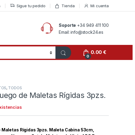
s
Sigue tu pedido
Tienda
Mi cuenta
Soporte
+34 949 411 100
Email: info@stock24.es
0.00
€
0
TOS
,
TODOS
go de Maletas Rígidas 3pzs.
existencias
aletas Rígidas 3pzs. Maleta Cabina 53cm,