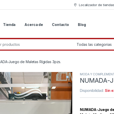
Localizador de tienda
Tienda
Acerca de
Contacto
Blog
r:
DA-Juego de Maletas Rígidas 3pzs.
MODA Y COMPLEMEN
NUMADA-Jue
Disponibilidad:
Sin 
NUMADA-Juego de M