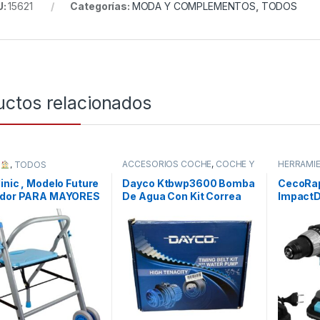
U:
15621
Categorías:
MODA Y COMPLEMENTOS
,
TODOS
uctos relacionados
ACCESORIOS COCHE
,
COCHE Y
HERRAMIE
R
,
TODOS
MOTO
,
TODOS
HOGAR
DISTRIBU
inic , Modelo Future
Dayco Ktbwp3600 Bomba
CecoRap
TODOS
ador PARA MAYORES
De Agua Con Kit Correa
ImpactD
USVALIDOS
Distribución
Brushles