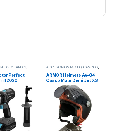
NTAS Y JARDÍN
,
ACCESORIOS MOTO
,
CASCOS
,
COCHE Y MOTO
,
TODOS
,
STORE CECOTEC -
IDOR OFICIAL
,
tor Perfect
ARMOR Helmets AV-84
rill 2020
Casco Moto Demi Jet XS
s Ultra