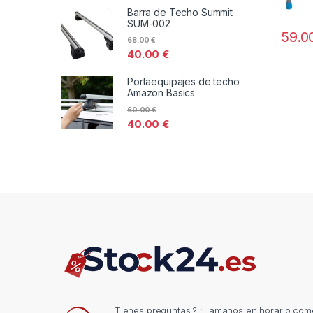
Barra de Techo Summit
SUM-002
59.0
68.00
€
40.00
€
Portaequipajes de techo
Amazon Basics
60.00
€
40.00
€
Tienes preguntas ? ¡Llámanos en horario come