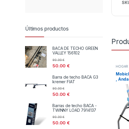
SK
Últimos productos
Prod
BACA DE TECHO GREEN
VALLEY 156102
90.00
€
50.00
€
HOGA
Mobicl
Barra de techo BACA G3
, And
kremer FIAT
O MIN
90.00
€
50.00
€
Barras de techo BACA -
TWINNY LOAD 7914137
90.00
€
50.00
€