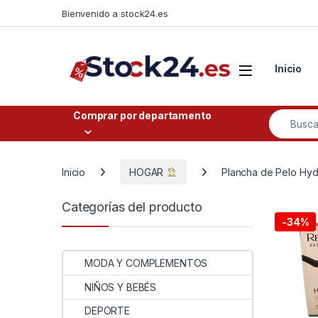
Saltar a la navegación
Saltar al contenido
Bienvenido a stock24.es
Open
Inicio
Buscar po
Comprar por departamento
Inicio
HOGAR
Plancha de Pelo Hyd
Categorías del producto
-
34%
MODA Y COMPLEMENTOS
NIÑOS Y BEBÉS
DEPORTE