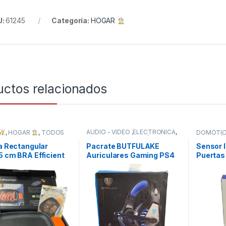
U:
61245
Categoría:
HOGAR
uctos relacionados
AUDIO - VIDEO ,ELECTRÓNICA
,
,
HOGAR
,
TODOS
DOMÓTI
HOGAR
,
TELEFONÍA Y
INFORMÁ
ACCESORIOS
,
TODOS
la Rectangular
Pacrate BUTFULAKE
Sensor 
5 cm BRA Efficient
Auriculares Gaming PS4
Puertas
PS5, Cascos Gaming para
Chuang
PC