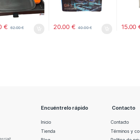
00
€
20.00
€
15.00
62.00
€
40.00
€
Encuéntrelo rápido
Contacto
Inicio
Contacto
Tienda
Términos y co
rcial!
Blog
Política de pr