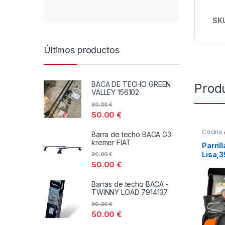
SK
Últimos productos
BACA DE TECHO GREEN
Prod
VALLEY 156102
90.00
€
50.00
€
Cocina
Barra de techo BACA G3
kremer FIAT
Parril
Lisa,3
90.00
€
Iron
50.00
€
Barras de techo BACA -
TWINNY LOAD 7914137
90.00
€
50.00
€