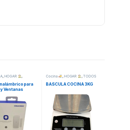
CA
,
HOGAR
,
Cocina
,
HOGAR
,
TODOS
TICA
Inalámbrico para
BASCULA COCINA 3KG
 y Ventanas
o DWC-102