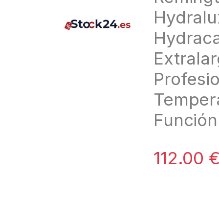
Hydralu
Hydraca
Extrala
Profesi
Tempera
Función 
112.00