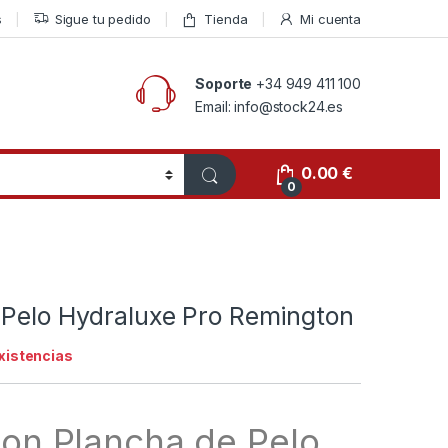
s
Sigue tu pedido
Tienda
Mi cuenta
Soporte
+34 949 411 100
Email: info@stock24.es
0.00
€
0
 Pelo Hydraluxe Pro Remington
existencias
on Plancha de Pelo