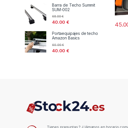
Barra de Techo Summit
SUM-002
68.00
€
40.00
€
45.
Portaequipajes de techo
Amazon Basics
60.00
€
40.00
€
Tienes preguntas ? ¡Llámanos en horario come