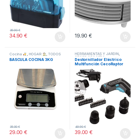
39.90
€
34.90
€
19.90
€
HERRAMIENTAS Y JARDÍN
,
Cocina
,
HOGAR
,
TODOS
STORE CECOTEC -
BASCULA COCINA 3KG
Destornillador Eléctrico
DISTRIBUIDOR OFICIAL
,
Multifunción CecoRaptor
TODOS
Perfect MultiWork 360 Ultra
35.00
€
49.90
€
29.00
€
39.00
€