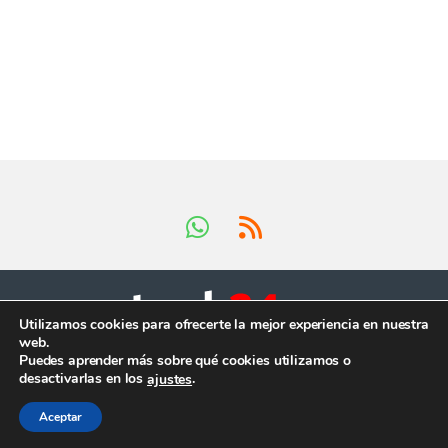
Utilizamos cookies para ofrecerte la mejor experiencia en nuestra
web.
Tienes preguntas ?
Puedes aprender más sobre qué cookies utilizamos o
¡Llámanos en horario
desactivarlas en los
.
ajustes
comercial!
+34 624 419 902
Aceptar