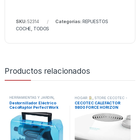
SKU:
52314
Categorías:
REPUESTOS
COCHE
,
TODOS
Productos relacionados
HERRAMIENTAS Y JARDÍN
,
HOGAR
,
STORE CECOTEC -
TODOS
DISTRIBUIDOR OFICIAL
,
Destornillador Eléctrico
CECOTEC CALEFACTOR
TODOS
CecoRaptor Perfect Work
9800 FORCE HORIZON
360 Advance.
BLANCO