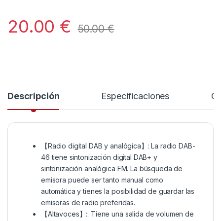
20.00
€
50.00
€
Descripción
Especificaciones
Co
【Radio digital DAB y analógica】: La radio DAB-
46 tiene sintonización digital DAB+ y
sintonización analógica FM. La búsqueda de
emisora puede ser tanto manual como
automática y tienes la posibilidad de guardar las
emisoras de radio preferidas.
【Altavoces】:: Tiene una salida de volumen de