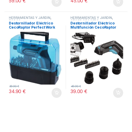
59.00
€
45.00
€
HERRAMIENTAS Y JARDÍN
,
HERRAMIENTAS Y JARDÍN
,
TODOS
STORE CECOTEC -
Destornillador Eléctrico
Destornillador Eléctrico
DISTRIBUIDOR OFICIAL
,
CecoRaptor Perfect Work
Multifunción CecoRaptor
TODOS
360 Advance.
Perfect MultiWork 360 Ultra
39.90
€
49.90
€
34.90
€
39.00
€