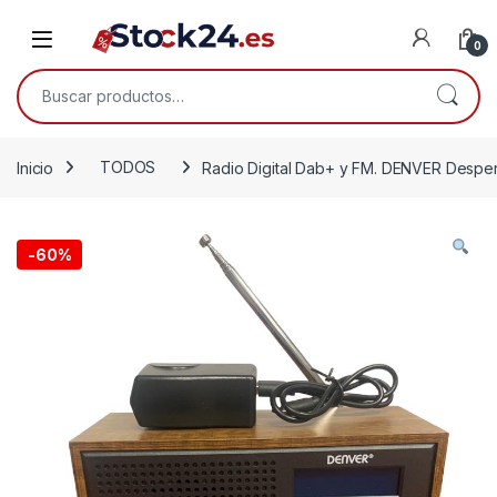
Saltar a la navegación
Saltar al contenido
Open
0
Buscar por:
Inicio
TODOS
Radio Digital Dab+ y FM. DENVER Despe
-
60%