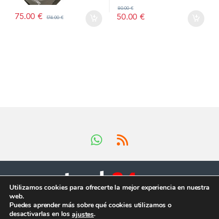
80.00
€
75.00
€
50.00
€
174.00
€
Utilizamos cookies para ofrecerte la mejor experiencia en nuestra
web.
Tienes preguntas ?
Puedes aprender más sobre qué cookies utilizamos o
¡Llámanos en horario
desactivarlas en los
.
ajustes