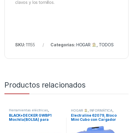
clavos y los tornillos.
SKU:
11155
Categorías:
HOGAR
,
TODOS
Productos relacionados
Herramientas eléctricas
,
HOGAR
,
INFORMÁTICA
,
HERRAMIENTAS Y JARDÍN
,
TODOS
BLACK+DECKER GWBP1
Electraline 62079, Bloco
TODOS
Mochila(BOLSA) para
Mini Cubo con Cargador
soplador de hojas 72 Litros
Inalámbrico Rápido