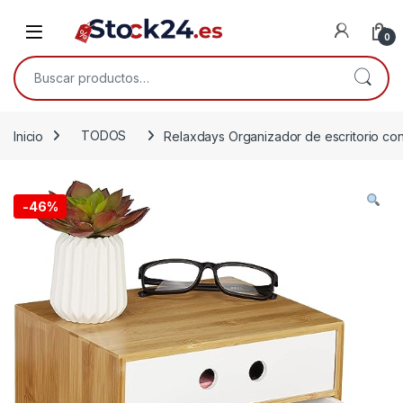
Saltar a la navegación
Saltar al contenido
Open
0
Buscar por:
Inicio
TODOS
Relaxdays Organizador de escritorio con
-
46%