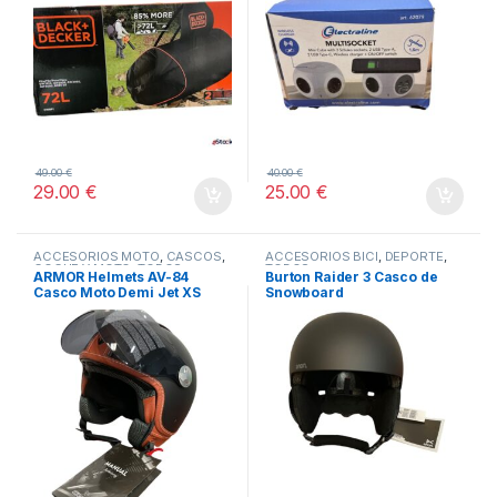
49.00
€
40.00
€
29.00
€
25.00
€
ACCESORIOS MOTO
,
CASCOS
,
ACCESORIOS BICI
,
DEPORTE
,
COCHE Y MOTO
,
TODOS
TODOS
ARMOR Helmets AV-84
Burton Raider 3 Casco de
Casco Moto Demi Jet XS
Snowboard