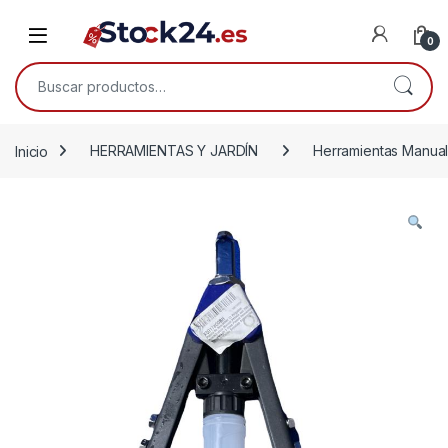
Saltar a la navegación
Saltar al contenido
Open
0
Buscar por:
Inicio
HERRAMIENTAS Y JARDÍN
Herramientas Manua