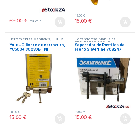
19.00
€
69.00
€
15.00
€
108.00
€
Herramientas Manuales
,
TODOS
Herramientas Manuales
,
REPUESTOS COCHE
Yale – Cilindro de cerradura,
Separador de Pastillas de
YC500+ 30X30BT NI
Freno Silverline 708247
18.00
€
20.00
€
15.00
€
15.00
€