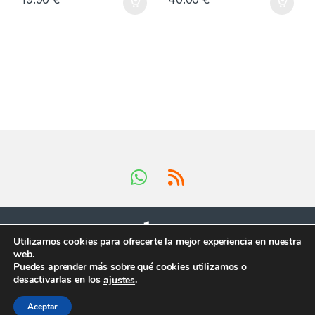
Utilizamos cookies para ofrecerte la mejor experiencia en nuestra
web.
Puedes aprender más sobre qué cookies utilizamos o
Tienes preguntas ?
desactivarlas en los
.
ajustes
¡Llámanos en horario
comercial!
Aceptar
+34 624 419 902