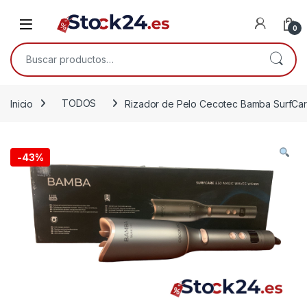
Saltar a la navegación
Saltar al contenido
Open
0
Buscar por:
Inicio
TODOS
Rizador de Pelo Cecotec Bamba SurfCa
-
43%