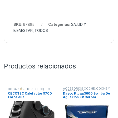
SKU:
67885
Categorías:
SALUD Y
BIENESTAR
,
TODOS
Productos relacionados
ACCESORIOS COCHE
,
COCHE Y
HOGAR
,
STORE CECOTEC -
MOTO
,
TODOS
DISTRIBUIDOR OFICIAL
,
CECOTEC Calefactor 9700
Dayco Ktbwp3600 Bomba De
TODOS
Force dual
Agua Con Kit Correa
Distribución