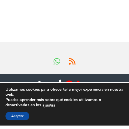
Utilizamos cookies para ofrecerte la mejor experiencia en nuestra
web.
Tienes preguntas ?
Puedes aprender más sobre qué cookies utilizamos o
¡Llámanos en horario
desactivarlas en los
.
ajustes
comercial!
+34 624 419 902
Aceptar