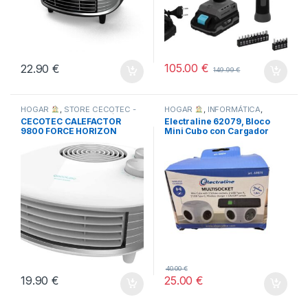
105.00
€
22.90
€
149.99
€
HOGAR
,
STORE CECOTEC -
HOGAR
,
INFORMÁTICA
,
TODOS
DISTRIBUIDOR OFICIAL
,
CECOTEC CALEFACTOR
Electraline 62079, Bloco
TODOS
9800 FORCE HORIZON
Mini Cubo con Cargador
BLANCO
Inalámbrico Rápido
40.00
€
19.90
€
25.00
€