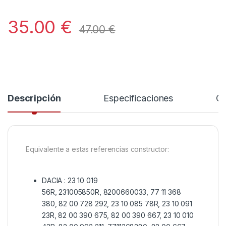
35.00
€
47.00
€
Descripción
Especificaciones
Co
Equivalente a estas referencias constructor:
DACIA :
23 10 019
56R, 231005850R, 8200660033, 77 11 368
380, 82 00 728 292, 23 10 085 78R, 23 10 091
23R, 82 00 390 675, 82 00 390 667, 23 10 010