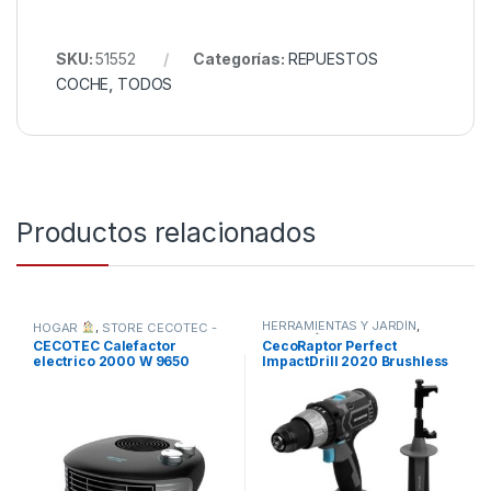
SKU:
51552
Categorías:
REPUESTOS
COCHE
,
TODOS
Productos relacionados
HERRAMIENTAS Y JARDÍN
,
HOGAR
,
STORE CECOTEC -
HOGAR
,
STORE CECOTEC -
DISTRIBUIDOR OFICIAL
,
CECOTEC Calefactor
CecoRaptor Perfect
TODOS
DISTRIBUIDOR OFICIAL
,
electrico 2000 W 9650
ImpactDrill 2020 Brushless
TODOS
force horizon -NUEVO
Ultra