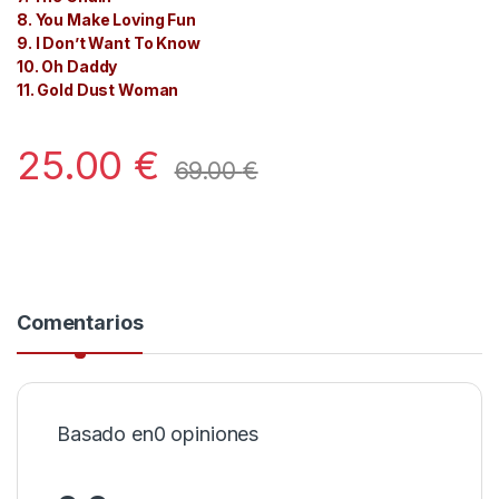
8. You Make Loving Fun
9. I Don’t Want To Know
10. Oh Daddy
11. Gold Dust Woman
25.00
€
69.00
€
Comentarios
Basado en0 opiniones