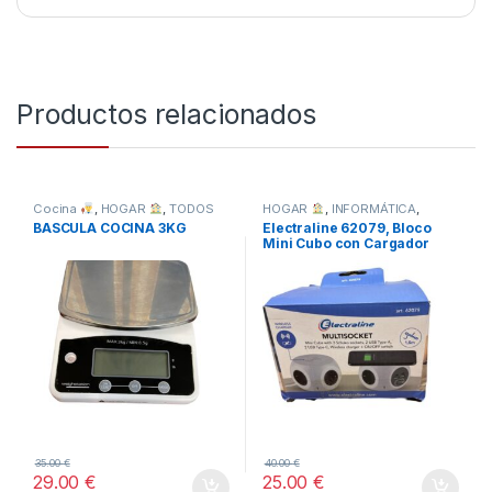
Productos relacionados
Cocina
,
HOGAR
,
TODOS
HOGAR
,
INFORMÁTICA
,
TODOS
BASCULA COCINA 3KG
Electraline 62079, Bloco
Mini Cubo con Cargador
Inalámbrico Rápido
35.00
€
40.00
€
29.00
€
25.00
€