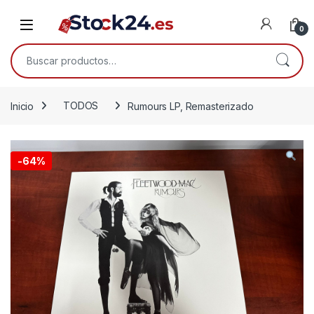
Saltar a la navegación
Saltar al contenido
Open
0
Buscar por:
Inicio
TODOS
Rumours LP, Remasterizado
-
64%