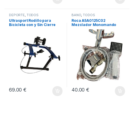
DEPORTE
,
TODOS
BAÑO
,
TODOS
Ultrasport Rodillo para
Roca A5A0125C02
Bicicleta con y Sin Cierre
Mezclador Monomando
Rápido, Carga Máxima 100
Baño-Ducha, Coleccion
kg
Victoria, Cromado
69.00
€
40.00
€