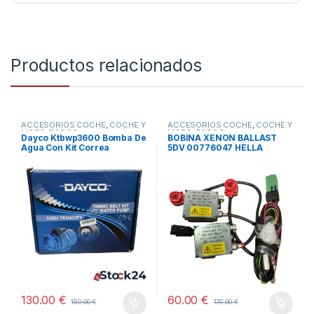
Productos relacionados
ACCESORIOS COCHE
,
COCHE Y
ACCESORIOS COCHE
,
COCHE Y
MOTO
,
TODOS
MOTO
,
TODOS
Dayco Ktbwp3600 Bomba De
BOBINA XENON BALLAST
Agua Con Kit Correa
5DV 00776047 HELLA
Distribución
130.00
€
60.00
€
150.00
€
170.00
€