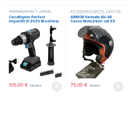
HERRAMIENTAS Y JARDÍN
,
ACCESORIOS MOTO
,
CASCOS
,
COCHE Y MOTO
,
TODOS
HOGAR
,
STORE CECOTEC -
CecoRaptor Perfect
ARMOR Helmets AV-84
DISTRIBUIDOR OFICIAL
,
ImpactDrill 2020 Brushless
Casco Moto Demi Jet XS
TODOS
Ultra
105.00
€
75.00
€
149.99
€
174.00
€