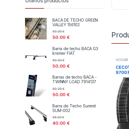
Últimos productos
BACA DE TECHO GREEN
VALLEY 156102
90.00
€
Prod
50.00
€
Barra de techo BACA G3
kremer FIAT
HOGA
90.00
€
DISTRI
50.00
€
TODOS
CECOT
9700 F
Barras de techo BACA -
TWINNY LOAD 7914137
90.00
€
50.00
€
Barra de Techo Summit
SUM-002
68.00
€
40.00
€