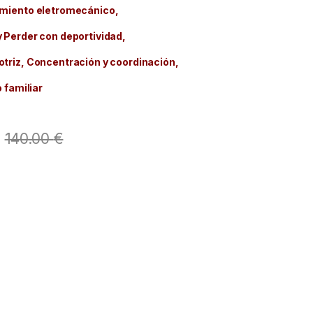
imiento eletromecánico,
 Perder con deportividad,
triz, Concentración y coordinación,
o familiar
140.00
€