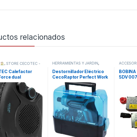
uctos relacionados
HERRAMIENTAS Y JARDÍN
,
ACCESOR
R
,
STORE CECOTEC -
TODOS
MOTO
,
T
BUIDOR OFICIAL
,
EC Calefactor
Destornillador Eléctrico
BOBINA
orce dual
CecoRaptor Perfect Work
5DV 00
360 Advance.