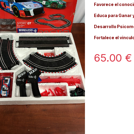
‎Favorece el conoc
Educa para Ganar y
Desarrollo Psicomo
Fortalece el vincul
65.00
€