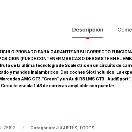
Descripción
Comen
TICULO PROBADO PARA GARANTIZAR SU CORRECTO FUNCION
OSICION!(PUEDE CONTENER MARCAS O DESGASTE EN EL EMBALA
fruta de la última tecnología de Scalextric en un circuito de ca
zado y mandos inalámbricos. Dos coches Slot incluidos: La expe
Mercedes AMG GT3 “Green” y un Audi R8 LMS GT3 “AudiSport”. Mo
. Circuito escala 1:43 de carreras ampliable con puente:
U:
76192
Categorías:
JUGUETES
,
TODOS