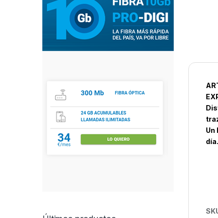
AR
EXP
Dis
tra
Un 
día
SK