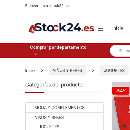
Saltar a la navegación
Saltar al contenido
Bienvenido a stock24.es
Open
Inicio
Buscar po
Comprar por departamento
Inicio
NIÑOS Y BEBÉS
JUGUETES
Categorías del producto
-
54%
MODA Y COMPLEMENTOS
NIÑOS Y BEBÉS
JUGUETES