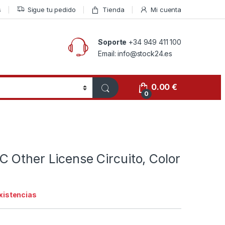
s
Sigue tu pedido
Tienda
Mi cuenta
Soporte
+34 949 411 100
Email: info@stock24.es
0.00
€
0
 Other License Circuito, Color
existencias