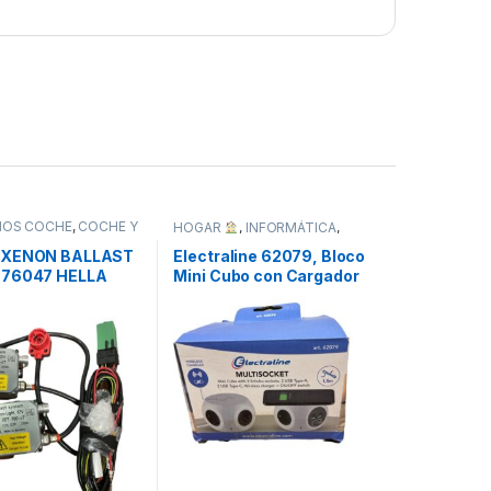
IOS COCHE
,
COCHE Y
HOGAR
,
INFORMÁTICA
,
ODOS
TODOS
 XENON BALLAST
Electraline 62079, Bloco
776047 HELLA
Mini Cubo con Cargador
Inalámbrico Rápido