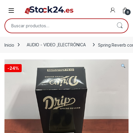
Saltar a la navegación
Saltar al contenido
Open
0
Buscar por:
Inicio
AUDIO - VIDEO ,ELECTRÓNICA
Spring Reverb co
-
24%