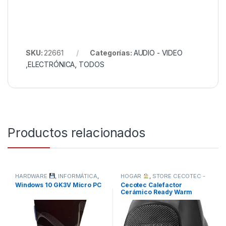
SKU:
22661
Categorías:
AUDIO - VIDEO
,ELECTRÓNICA
,
TODOS
Productos relacionados
HARDWARE
,
INFORMÁTICA
,
HOGAR
,
STORE CECOTEC -
TODOS
DISTRIBUIDOR OFICIAL
,
Windows 10 GK3V Micro PC
Cecotec Calefactor
TODOS
Cerámico Ready Warm
6000