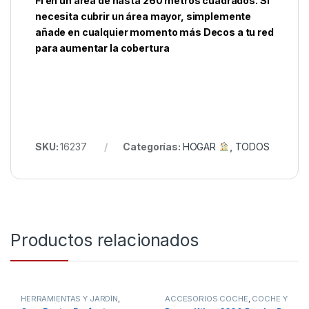
Fi en un área de hasta 260 metros cuadrados. Si
necesita cubrir un área mayor, simplemente
añade en cualquier momento más Decos a tu red
para aumentar la cobertura
SKU:
16237
Categorías:
HOGAR
,
TODOS
Productos relacionados
HERRAMIENTAS Y JARDÍN
,
ACCESORIOS COCHE
,
COCHE Y
MOTO
,
TODOS
HOGAR
,
STORE CECOTEC -