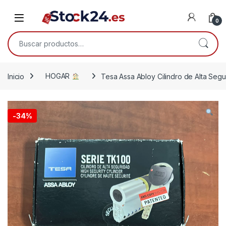
Saltar a la navegación
Saltar al contenido
Open
0
Buscar por:
Inicio
HOGAR
Tesa Assa Abloy Cilindro de Alta Segu
-
34%