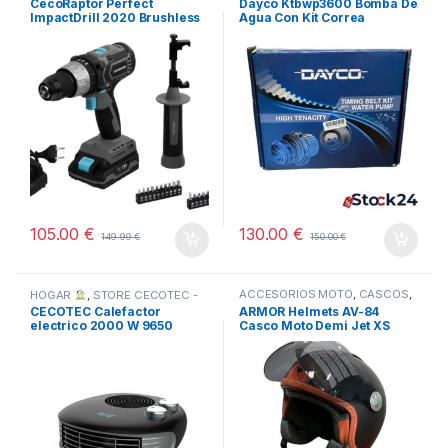
CecoRaptor Perfect
Dayco Ktbwp3600 Bomba De
DISTRIBUIDOR OFICIAL
,
ImpactDrill 2020 Brushless
Agua Con Kit Correa
TODOS
Ultra
Distribución
105.00
€
130.00
€
149.99
€
150.00
€
ACCESORIOS MOTO
,
CASCOS
,
HOGAR
,
STORE CECOTEC -
COCHE Y MOTO
,
TODOS
DISTRIBUIDOR OFICIAL
,
CECOTEC Calefactor
ARMOR Helmets AV-84
TODOS
electrico 2000 W 9650
Casco Moto Demi Jet XS
force horizon -NUEVO