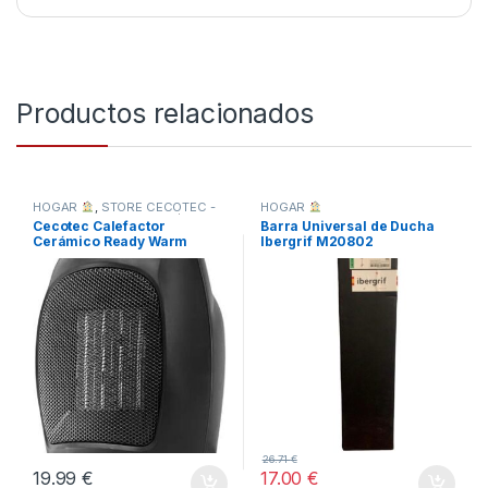
Productos relacionados
HOGAR
,
STORE CECOTEC -
HOGAR
DISTRIBUIDOR OFICIAL
,
Cecotec Calefactor
Barra Universal de Ducha
TODOS
Cerámico Ready Warm
Ibergrif M20802
6000
26.71
€
19.99
€
17.00
€