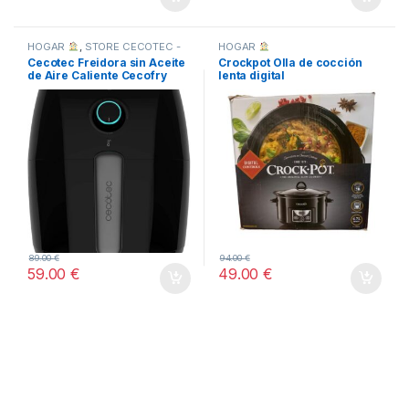
HOGAR
,
STORE CECOTEC -
HOGAR
DISTRIBUIDOR OFICIAL
,
Cecotec Freidora sin Aceite
Crockpot Olla de cocción
TODOS
de Aire Caliente Cecofry
lenta digital
Compact Rapid
89.00
€
94.00
€
59.00
€
49.00
€