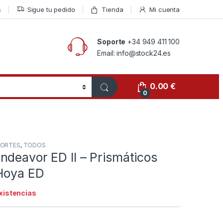
s
Sigue tu pedido
Tienda
Mi cuenta
Soporte
+34 949 411 100
Email: info@stock24.es
0.00
€
0
PORTES
,
TODOS
deavor ED II – Prismáticos
 Hoya ED
existencias