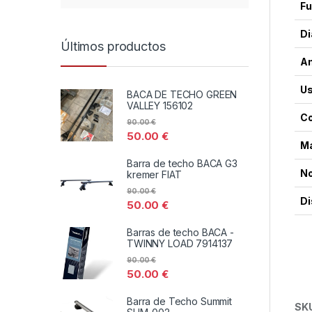
Fu
Di
Últimos productos
Am
Us
BACA DE TECHO GREEN
VALLEY 156102
Co
90.00
€
50.00
€
Ma
Barra de techo BACA G3
No
kremer FIAT
90.00
€
Di
50.00
€
Barras de techo BACA -
TWINNY LOAD 7914137
90.00
€
50.00
€
Barra de Techo Summit
SK