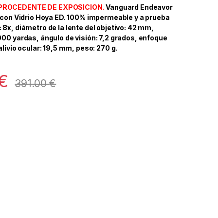
PROCEDENTE DE EXPOSICION.
Vanguard Endeavor
s con Vidrio Hoya ED. 100% impermeable y a prueba
8x, diámetro de la lente del objetivo: 42 mm,
000 yardas, ángulo de visión: 7,2 grados, enfoque
alivio ocular: 19,5 mm, peso: 270 g.
€
391.00
€