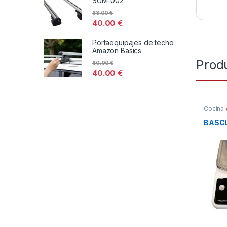
SUM-002
68.00
€
40.00
€
Portaequipajes de techo
Amazon Basics
Prod
60.00
€
40.00
€
Cocina
BASCU