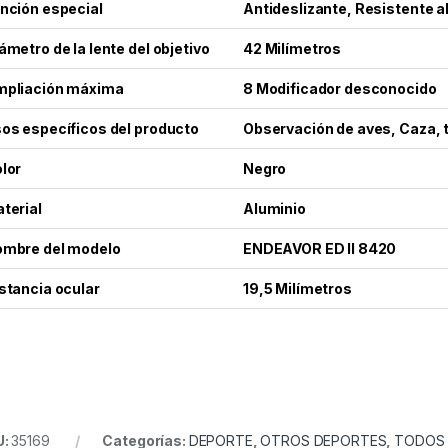
nción especial
Antideslizante, Resistente a
ámetro de la lente del objetivo
42 Milímetros
pliación máxima
8 Modificador desconocido
os específicos del producto
Observación de aves, Caza, t
lor
Negro
terial
Aluminio
mbre del modelo
ENDEAVOR ED II 8420
stancia ocular
19,5 Milímetros
U:
35169
Categorías:
DEPORTE
,
OTROS DEPORTES
,
TODOS