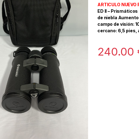
ARTICULO NUEVO 
ED II – Prismático
de niebla Aumento: 
campo de visión: 1
cercano: 6,5 pies, 
240.00