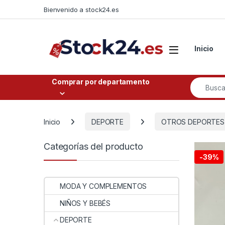
Saltar a la navegación
Saltar al contenido
Bienvenido a stock24.es
Open
Inicio
Buscar po
Comprar por departamento
Inicio
DEPORTE
OTROS DEPORTES
Categorías del producto
-
39%
MODA Y COMPLEMENTOS
NIÑOS Y BEBÉS
DEPORTE