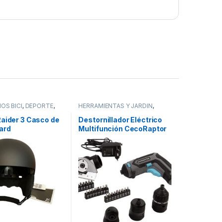
OS BICI
,
DEPORTE
,
HERRAMIENTAS Y JARDÍN
,
STORE CECOTEC -
DISTRIBUIDOR OFICIAL
,
Raider 3 Casco de
Destornillador Eléctrico
TODOS
ard
Multifunción CecoRaptor
Perfect MultiWork 360
Ultra