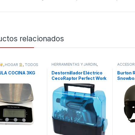
uctos relacionados
HERRAMIENTAS Y JARDÍN
,
ACCESORI
,
HOGAR
,
TODOS
TODOS
TODOS
LA COCINA 3KG
Destornillador Eléctrico
Burton 
CecoRaptor Perfect Work
Snowbo
360 Advance.