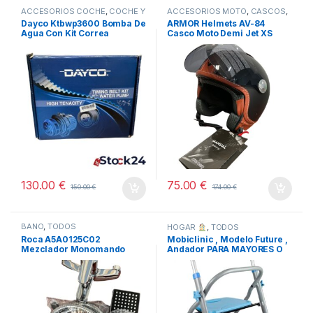
ACCESORIOS COCHE
,
COCHE Y
ACCESORIOS MOTO
,
CASCOS
,
MOTO
,
TODOS
COCHE Y MOTO
,
TODOS
Dayco Ktbwp3600 Bomba De
ARMOR Helmets AV-84
Agua Con Kit Correa
Casco Moto Demi Jet XS
Distribución
130.00
€
75.00
€
150.00
€
174.00
€
BAÑO
,
TODOS
HOGAR
,
TODOS
Roca A5A0125C02
Mobiclinic , Modelo Future ,
Mezclador Monomando
Andador PARA MAYORES O
Baño-Ducha, Coleccion
MINUSVALIDOS
Victoria, Cromado