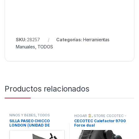
SKU:
28257
Categorías:
Herramientas
Manuales
,
TODOS
Productos relacionados
NIÑOS Y BEBÉS
,
TODOS
HOGAR
,
STORE CECOTEC -
DISTRIBUIDOR OFICIAL
,
SILLA PASEO CHICCO
CECOTEC Calefactor 9700
TODOS
LONDON (UNIDAD DE
Force dual
EXPOSICION – SIN
EMBALAJE ORIGINAL)