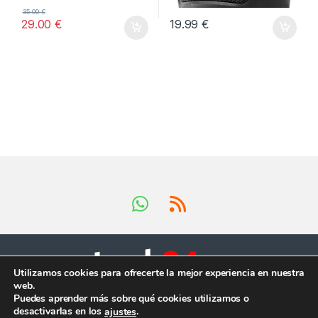
35.00
€
29.00
€
19.99
€
Utilizamos cookies para ofrecerte la mejor experiencia en nuestra
web.
Tienes preguntas ?
Puedes aprender más sobre qué cookies utilizamos o
¡Llámanos en horario
desactivarlas en los
.
ajustes