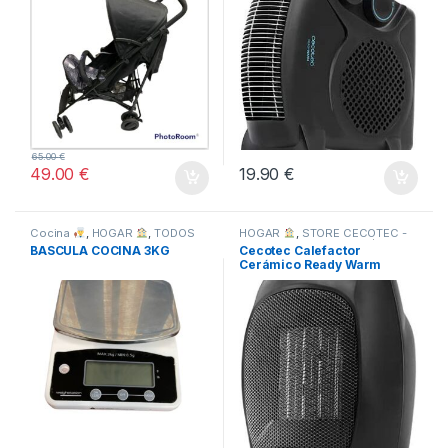
65.00
€
49.00
€
19.90
€
Cocina
,
HOGAR
,
TODOS
HOGAR
,
STORE CECOTEC -
DISTRIBUIDOR OFICIAL
,
BASCULA COCINA 3KG
Cecotec Calefactor
TODOS
Cerámico Ready Warm
6000