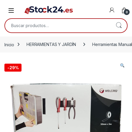
Saltar a la navegación
Saltar al contenido
Open
0
Buscar por:
Inicio
HERRAMIENTAS Y JARDÍN
Herramientas Manua
-
29%