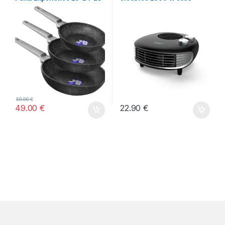
Bucket Set WOOD &ROCK
force horizon -NUEVO
59.90
€
49.00
€
22.90
€