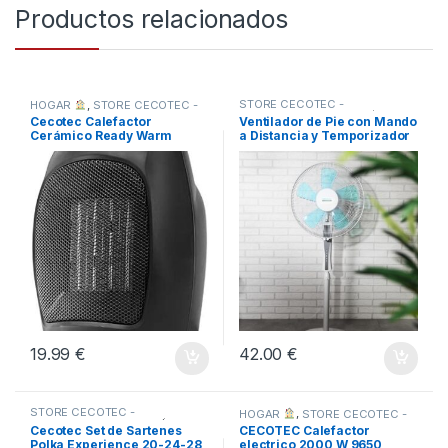
Productos relacionados
STORE CECOTEC -
HOGAR
,
STORE CECOTEC -
DISTRIBUIDOR OFICIAL
,
DISTRIBUIDOR OFICIAL
,
Cecotec Calefactor
Ventilador de Pie con Mando
TODOS
TODOS
Cerámico Ready Warm
a Distancia y Temporizador
6000
EnergySilence 530
19.99
€
42.00
€
STORE CECOTEC -
HOGAR
,
STORE CECOTEC -
DISTRIBUIDOR OFICIAL
DISTRIBUIDOR OFICIAL
,
Cecotec Set de Sartenes
CECOTEC Calefactor
TODOS
Polka Experience 20-24-28
electrico 2000 W 9650