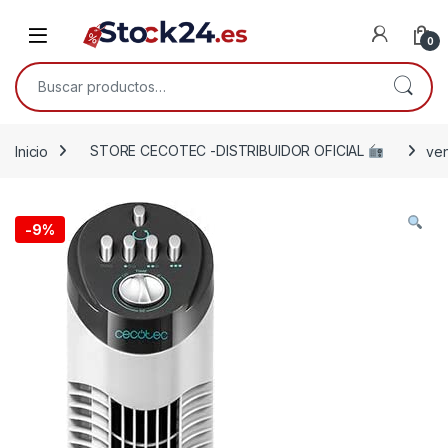
Saltar a la navegación
Saltar al contenido
Open
0
Buscar por:
Inicio
STORE CECOTEC -DISTRIBUIDOR OFICIAL
ven
-
9%