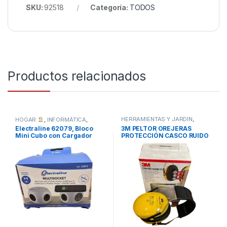
SKU:
92518
Categoría:
TODOS
Productos relacionados
HERRAMIENTAS Y JARDÍN
,
HOGAR
,
INFORMÁTICA
,
TODOS
TODOS
Electraline 62079, Bloco
3M PELTOR OREJERAS
Mini Cubo con Cargador
PROTECCIÓN CASCO RUIDO
Inalámbrico Rápido
-AMARILLO