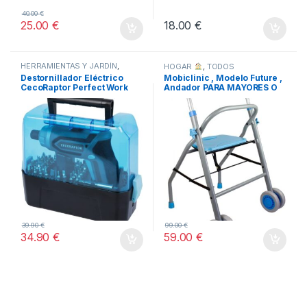
40.00
€
25.00
€
18.00
€
HERRAMIENTAS Y JARDÍN
,
HOGAR
,
TODOS
TODOS
Destornillador Eléctrico
Mobiclinic , Modelo Future ,
CecoRaptor Perfect Work
Andador PARA MAYORES O
360 Advance.
MINUSVALIDOS
39.90
€
99.00
€
34.90
€
59.00
€