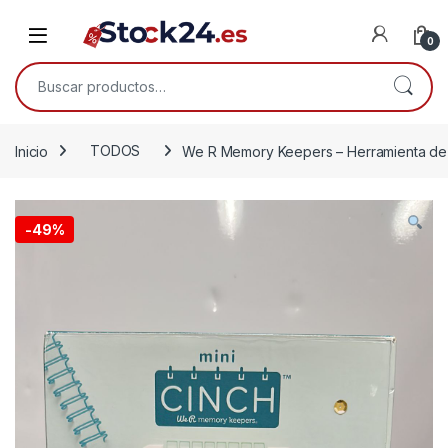
Saltar a la navegación
Saltar al contenido
Open
0
Buscar por:
Inicio
TODOS
We R Memory Keepers – Herramienta de 
-
49%