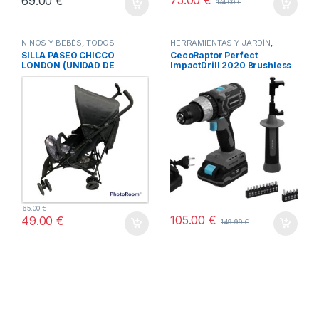
75.00
€
69.00
€
174.00
€
NIÑOS Y BEBÉS
,
TODOS
HERRAMIENTAS Y JARDÍN
,
HOGAR
,
STORE CECOTEC -
SILLA PASEO CHICCO
CecoRaptor Perfect
DISTRIBUIDOR OFICIAL
,
LONDON (UNIDAD DE
ImpactDrill 2020 Brushless
TODOS
EXPOSICION – SIN
Ultra
EMBALAJE ORIGINAL)
65.00
€
105.00
€
49.00
€
149.99
€