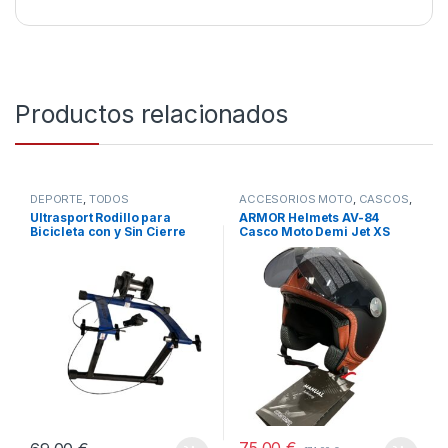
Productos relacionados
DEPORTE
,
TODOS
ACCESORIOS MOTO
,
CASCOS
,
COCHE Y MOTO
,
TODOS
Ultrasport Rodillo para
ARMOR Helmets AV-84
Bicicleta con y Sin Cierre
Casco Moto Demi Jet XS
Rápido, Carga Máxima 100
kg