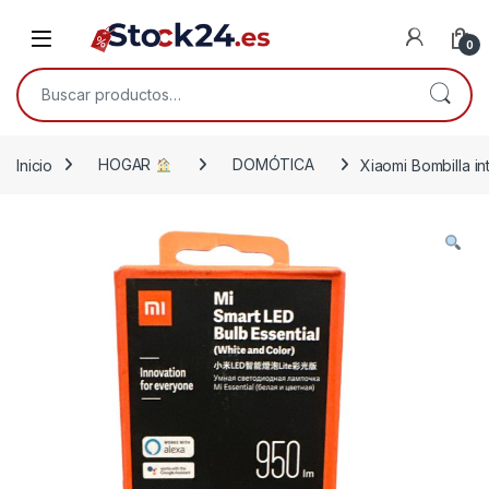
Saltar a la navegación
Saltar al contenido
Open
0
Buscar por:
Inicio
HOGAR
DOMÓTICA
Xiaomi Bombilla 