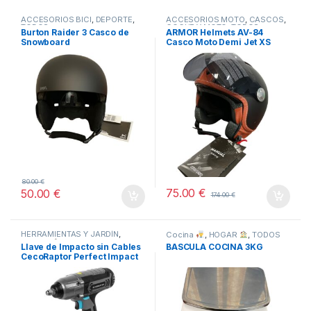
ACCESORIOS BICI
,
DEPORTE
,
ACCESORIOS MOTO
,
CASCOS
,
TODOS
COCHE Y MOTO
,
TODOS
Burton Raider 3 Casco de
ARMOR Helmets AV-84
Snowboard
Casco Moto Demi Jet XS
80.00
€
75.00
€
50.00
€
174.00
€
HERRAMIENTAS Y JARDÍN
,
Cocina
,
HOGAR
,
TODOS
HOGAR
,
STORE CECOTEC -
Llave de Impacto sin Cables
BASCULA COCINA 3KG
DISTRIBUIDOR OFICIAL
,
CecoRaptor Perfect Impact
TODOS
2020 Ultra CECOTEC