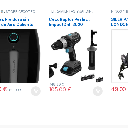
HERRAMIENTAS Y JARDÍN
,
NIÑOS Y 
R
,
STORE CECOTEC -
HOGAR
,
STORE CECOTEC -
BUIDOR OFICIAL
,
DISTRIBUIDOR OFICIAL
,
c Freidora sin
CecoRaptor Perfect
SILLA 
TODOS
 de Aire Caliente
ImpactDrill 2020
LONDON
ry Compact Rapid
Brushless Ultra
EXPOSIC
EMBALA
149.99
€
0
€
49.00
105.00
€
89.00
€