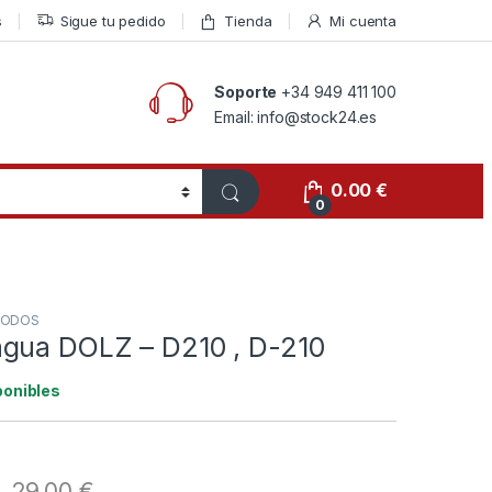
s
Sigue tu pedido
Tienda
Mi cuenta
Soporte
+34 949 411 100
Email: info@stock24.es
0.00
€
0
ODOS
gua DOLZ – D210 , D-210
ponibles
29.00
€