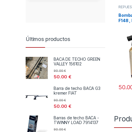
REPUE
Bomba
F148 ,
Últimos productos
BACA DE TECHO GREEN
VALLEY 156102
90.00
€
50.00
€
50.0
Barra de techo BACA G3
kremer FIAT
90.00
€
50.00
€
Prod
Barras de techo BACA -
TWINNY LOAD 7914137
90.00
€