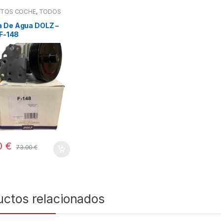
STOS COCHE
,
TODOS
 De Agua DOLZ –
 F-148
0
€
73.00
€
uctos relacionados