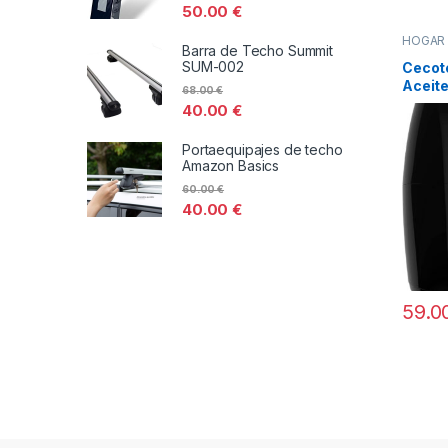
50.00
€
HOGA
Barra de Techo Summit
DISTRI
SUM-002
TODOS
Cecote
Aceite
68.00
€
Cecof
40.00
€
Portaequipajes de techo
Amazon Basics
60.00
€
40.00
€
59.0