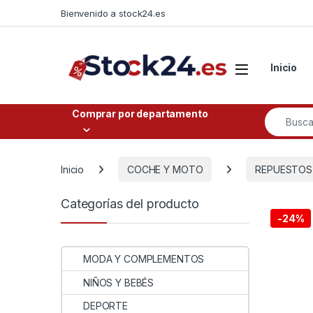
Saltar a la navegación
Saltar al contenido
Bienvenido a stock24.es
Open
Inicio
Buscar po
Comprar por departamento
Inicio
COCHE Y MOTO
REPUESTOS
Categorías del producto
-
24%
MODA Y COMPLEMENTOS
NIÑOS Y BEBÉS
DEPORTE