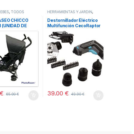
BEBÉS
,
TODOS
HERRAMIENTAS Y JARDÍN
,
STORE CECOTEC -
DISTRIBUIDOR OFICIAL
,
PASEO CHICCO
Destornillador Eléctrico
TODOS
 (UNIDAD DE
Multifunción CecoRaptor
ION – SIN
Perfect MultiWork 360
JE ORIGINAL)
Ultra
€
39.00
€
65.00
€
49.90
€