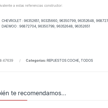
ivalente a estas referencias constructor:
CHEVROLET :
96352651, 90325660, 96350799, 96352648, 96872
DAEWOO :
96872704, 96350799, 96352648, 96352651
U:
47639
Categorías:
REPUESTOS COCHE
,
TODOS
ién te recomendamos…