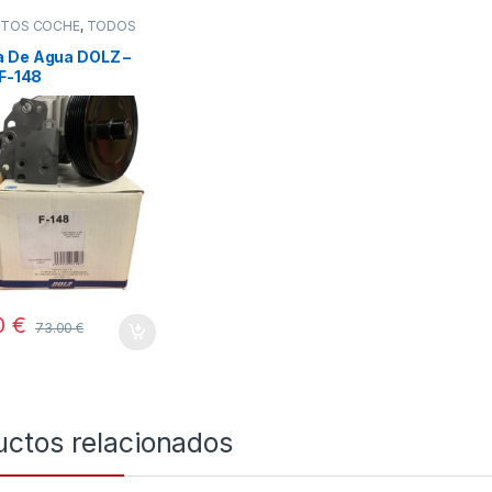
STOS COCHE
,
TODOS
 De Agua DOLZ –
 F-148
0
€
73.00
€
uctos relacionados