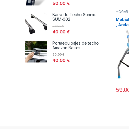
50.00
€
HOGA
Barra de Techo Summit
SUM-002
Mobicl
, And
68.00
€
O MIN
40.00
€
Portaequipajes de techo
Amazon Basics
60.00
€
40.00
€
59.0