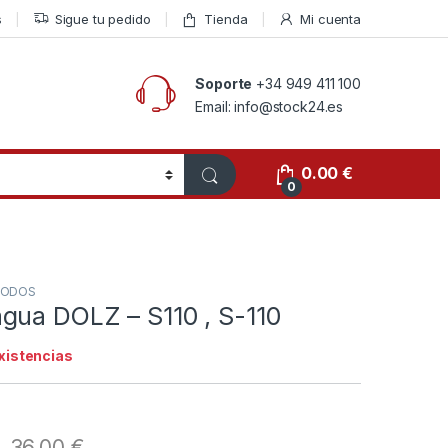
s
Sigue tu pedido
Tienda
Mi cuenta
Soporte
+34 949 411 100
Email: info@stock24.es
0.00
€
0
ODOS
gua DOLZ – S110 , S-110
existencias
36.00
€