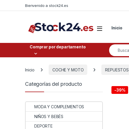
Saltar a la navegación
Saltar al contenido
Bienvenido a stock24.es
Open
Inicio
Buscar po
Comprar por departamento
Inicio
COCHE Y MOTO
REPUESTOS
Categorías del producto
-
39%
MODA Y COMPLEMENTOS
NIÑOS Y BEBÉS
DEPORTE