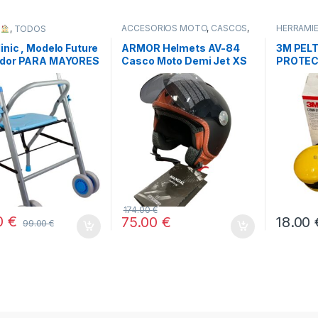
ACCESORIOS MOTO
,
CASCOS
,
HERRAMIE
R
,
TODOS
COCHE Y MOTO
,
TODOS
TODOS
inic , Modelo Future
ARMOR Helmets AV-84
3M PEL
ador PARA MAYORES
Casco Moto Demi Jet XS
PROTEC
USVALIDOS
RUIDO 
174.00
€
0
€
75.00
€
18.00
99.00
€