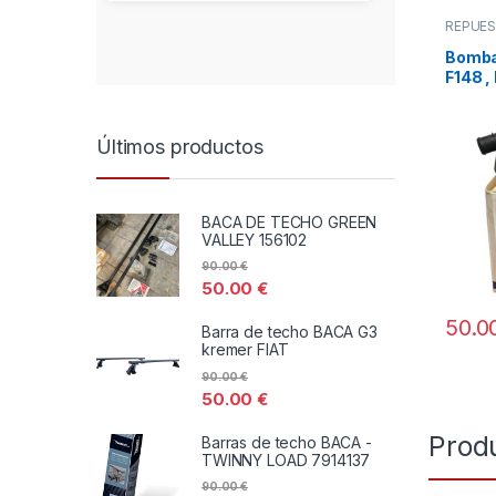
REPUE
Bomba
F148 ,
Últimos productos
BACA DE TECHO GREEN
VALLEY 156102
90.00
€
50.00
€
50.0
Barra de techo BACA G3
kremer FIAT
90.00
€
50.00
€
Prod
Barras de techo BACA -
TWINNY LOAD 7914137
90.00
€