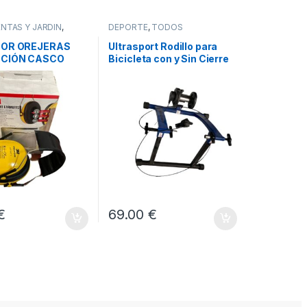
NTAS Y JARDÍN
,
DEPORTE
,
TODOS
TOR OREJERAS
Ultrasport Rodillo para
CIÓN CASCO
Bicicleta con y Sin Cierre
-AMARILLO
Rápido, Carga Máxima
100 kg
€
69.00
€