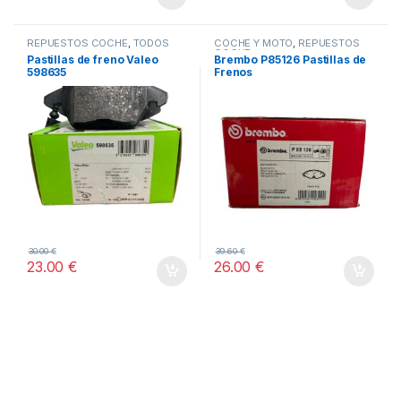
REPUESTOS COCHE
,
TODOS
COCHE Y MOTO
,
REPUESTOS
COCHE
Pastillas de freno Valeo
Brembo P85126 Pastillas de
598635
Frenos
30.00
€
39.60
€
23.00
€
26.00
€