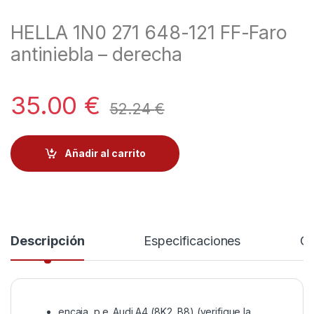
HELLA 1N0 271 648-121 FF-Faro
antiniebla – derecha
35.00
€
52.24
€
Añadir al carrito
Descripción
Especificaciones
Co
encaja, p.e. Audi A4 (8K2, B8) (verifique la