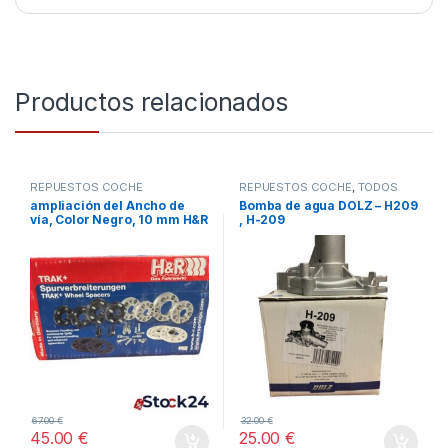
Productos relacionados
REPUESTOS COCHE
REPUESTOS COCHE
,
TODOS
ampliación del Ancho de
Bomba de agua DOLZ – H209
vía, Color Negro, 10 mm H&R
, H-209
B1055571 SEPARADORES
67.00
€
32.00
€
45.00
€
25.00
€